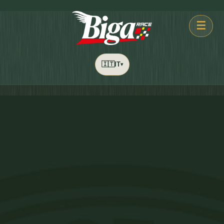
☰
🇮🇹
IT
▾
2744